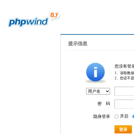
提示信息
您没有登
1、读取数
2、您还不
密 码
开启
隐身登录
登录