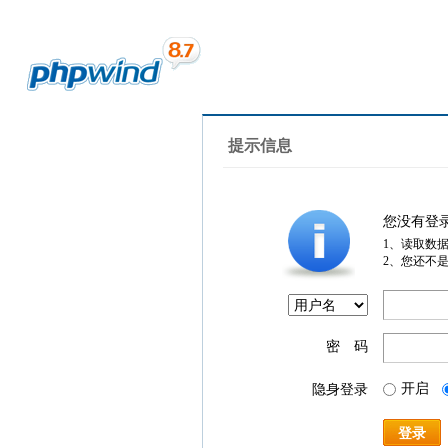
提示信息
您没有登
1、读取数
2、您还不
密 码
开启
隐身登录
登录