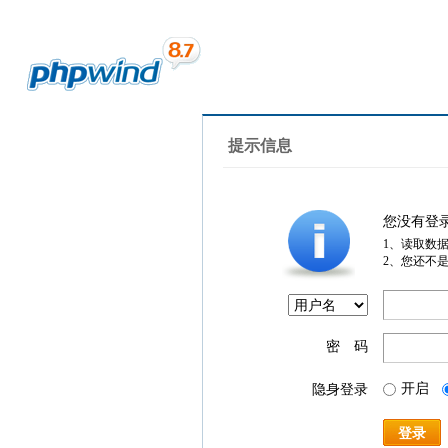
提示信息
您没有登
1、读取数
2、您还不
密 码
开启
隐身登录
登录