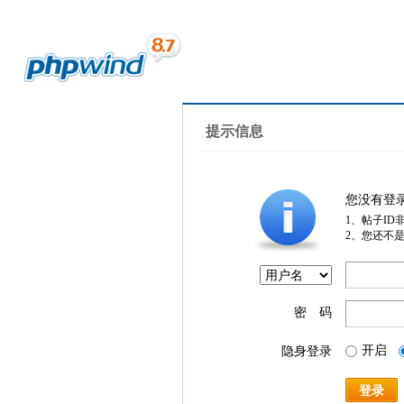
提示信息
您没有登
1、帖子ID
2、您还不
密 码
开启
隐身登录
登录