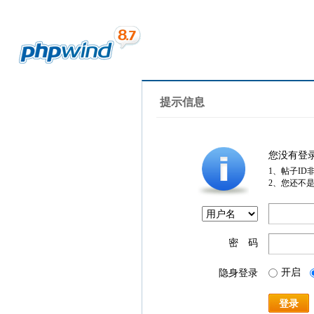
提示信息
您没有登
1、帖子ID
2、您还不
密 码
开启
隐身登录
登录